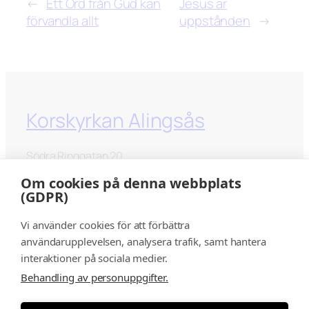
←
Ett Ord från Gud kan
Jesus är
förvandla allt
uppstånden
→
Korskyrkan Alingsås
Södra Ringgatan 20
441 33 Alingsås
Om cookies på denna webbplats
(GDPR)
kontakt@korskyrkanalingsås.se
Vi använder cookies för att förbättra
Facebook
Instagram
YouTube
användarupplevelsen, analysera trafik, samt hantera
interaktioner på sociala medier.
Behandling av personuppgifter.