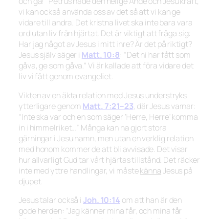
och gå!”
Petrus hade den helige Ande och Jesu kraft,
vi kan också använda oss av det så att vi kan ge
vidare till andra. Det kristna livet ska inte bara vara
ord utan liv från hjärtat. Det är viktigt att fråga sig:
Har jag något av Jesus i mitt inre? Är det på riktigt?
Jesus själv säger i
Matt. 10:8
:
“Det ni har fått som
gåva, ge som gåva.”
Vi är kallade att föra vidare det
liv vi fått genom evangeliet.
Vikten av en äkta relation med Jesus understryks
ytterligare genom
Matt. 7:21–23
, där Jesus varnar:
“Inte ska var och en som säger ‘Herre, Herre’ komma
in i himmelriket…”
Många kan ha gjort stora
gärningar i Jesu namn, men utan en verklig relation
med honom kommer de att bli avvisade. Det visar
hur allvarligt Gud tar vårt hjärtas tillstånd. Det räcker
inte med yttre handlingar, vi måste
känna
Jesus på
djupet.
Jesus talar också i
Joh. 10:14
om att han är den
gode herden:
“Jag känner mina får, och mina får