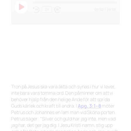
Spela
1x
00:00
/
39:33
Hoppa
Snabbspola
upp
bakåt
framåt
avsnitt
10
30
sekunder
sekunder
Tron på Jesus ska vara äkta och synas i hur vi lever,
inte bara vara tomma ord. Den påminner om att vi
behöver hjälp från den helige Ande för att sprida
Guds kärlek och kraft till andra. I
Apg. 3:1–8
möter
Petrus och Johannes en lam man vid Sköna porten.
Petrus säger:
“Silver och guld har jag inte, men vad
jag har, det ger jag dig: I Jesu Kristi namn, stig upp