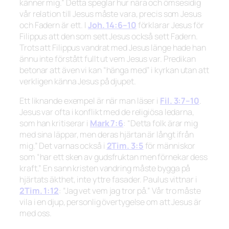
känner mig.”
Detta speglar hur nära och ömsesidig
vår relation till Jesus måste vara, precis som Jesus
och Fadern är ett. I
Joh. 14:6–10
förklarar Jesus för
Filippus att den som sett Jesus också sett Fadern.
Trots att Filippus vandrat med Jesus länge hade han
ännu inte förstått fullt ut vem Jesus var. Predikan
betonar att även vi kan
“hänga med”
i kyrkan utan att
verkligen känna Jesus på djupet.
Ett liknande exempel är när man läser i
Fil. 3:7–10
.
Jesus var ofta i konflikt med de religiösa ledarna,
som han kritiserar i
Mark 7:6
:
“Detta folk ärar mig
med sina läppar, men deras hjärtan är långt ifrån
mig.”
Det varnas också i
2Tim. 3:5
för människor
som
“har ett sken av gudsfruktan men förnekar dess
kraft.”
En sann kristen vandring måste bygga på
hjärtats äkthet, inte yttre fasader. Paulus vittnar i
2Tim. 1:12
:
“Jag vet vem jag tror på.”
Vår tro måste
vila i en djup, personlig övertygelse om att Jesus är
med oss.