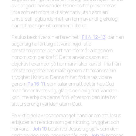
av det goda han sprider. Generositet presenteras
inte som ett moraliskt alternativ utan som en
universell lagbundenhet, en form av andlig ekologi
där det man ger ut kommer tillbaka.
Paulus beskriver sin erfarenhet i
Fil 4:12–13
, där han
säger sig ha lärt sig att vara nöjd i alla
omständigheter och att han
”förmår allt genom
honom som ger kraft”.
Detta används som ett
objektivt exempel på hur människor kan bli fria från
omständigheternas makt genom att förankra sin
trygghet i Kristus. Denna frihet förklaras vidare
genom
Ps 16:11
, som talar om att det är hos Gud
man finner livets väg, glädje och evig frid. Världen
kan inte erbjuda denna frid, eftersom den inte har
sitt ursprung i världen utan i Gud.
En viktig del av resonemanget handlar om att Jesus
erbjuder en relation som ger riktning, trygghet och
närvaro. I
Joh 10
beskriver Jesus sig själv som den
gode herden som leder sina får, och i
Joh 15
betonas