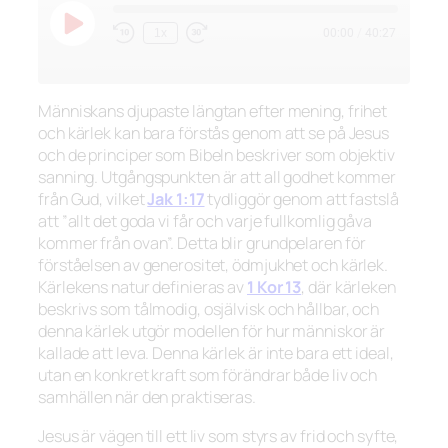
Spela
1x
00:00
/
40:27
Hoppa
Snabbspola
upp
bakåt
framåt
avsnitt
10
30
sekunder
sekunder
Människans djupaste längtan efter mening, frihet
och kärlek kan bara förstås genom att se på Jesus
och de principer som Bibeln beskriver som objektiv
sanning. Utgångspunkten är att all godhet kommer
från Gud, vilket
Jak 1:17
tydliggör genom att fastslå
att
”allt det goda vi får och varje fullkomlig gåva
kommer från ovan”.
Detta blir grundpelaren för
förståelsen av generositet, ödmjukhet och kärlek.
Kärlekens natur definieras av
1 Kor 13
, där kärleken
beskrivs som tålmodig, osjälvisk och hållbar, och
denna kärlek utgör modellen för hur människor är
kallade att leva. Denna kärlek är inte bara ett ideal,
utan en konkret kraft som förändrar både liv och
samhällen när den praktiseras.
Jesus är vägen till ett liv som styrs av frid och syfte,