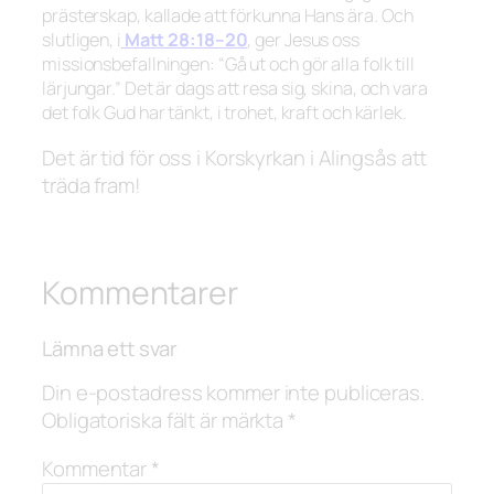
prästerskap, kallade att förkunna Hans ära. Och
slutligen, i
Matt 28:18–20
, ger Jesus oss
missionsbefallningen:
“Gå ut och gör alla folk till
lärjungar.”
Det är dags att resa sig, skina, och vara
det folk Gud har tänkt, i trohet, kraft och kärlek.
Det är tid för oss i Korskyrkan i Alingsås att
träda fram!
Kommentarer
Lämna ett svar
Din e-postadress kommer inte publiceras.
Obligatoriska fält är märkta
*
Kommentar
*