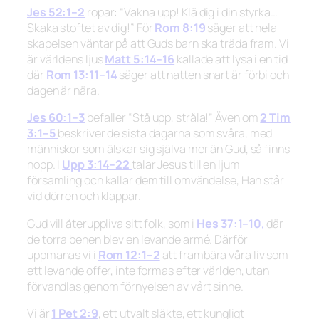
Jes 52:1–2
ropar:
“Vakna upp! Klä dig i din styrka…
Skaka stoftet av dig!”
För
Rom 8:19
säger att hela
skapelsen väntar på att Guds barn ska träda fram. Vi
är världens ljus
Matt 5:14–16
kallade att lysa i en tid
där
Rom 13:11–14
säger att natten snart är förbi och
dagen är nära.
Jes 60:1–3
befaller
“Stå upp, stråla!”
Även om
2 Tim
3:1–5
beskriver de sista dagarna som svåra, med
människor som älskar sig själva mer än Gud, så finns
hopp. I
Upp 3:14–22
talar Jesus till en ljum
församling och kallar dem till omvändelse, Han står
vid dörren och klappar.
Gud vill återuppliva sitt folk, som i
Hes 37:1–10
,
där
de torra benen blev en levande armé. Därför
uppmanas vi i
Rom 12:1–2
att frambära våra liv som
ett levande offer, inte formas efter världen, utan
förvandlas genom förnyelsen av vårt sinne.
Vi är
1 Pet 2:9
, ett utvalt släkte, ett kungligt