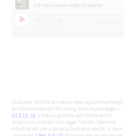
Gå med Jesus ända in i kaklet
Spela
1x
00:00
/
52:18
Hoppa
Snabbspola
upp
bakåt
framåt
avsnitt
10
30
sekunder
sekunder
Gud kallar sitt folk att vakna, resa sig och leva heligt i
en tid av mörker och förvirring. Som Paulus säger i
Fil 3:12–16
, måste vi glömma det förflutna och
sträcka oss mot det som ligger framför, löpa mot
målet för att vinna det pris Gud kallat oss till. Vi lever
i en tid där
2 Pet 3:8–13
påminner oss om att Herren