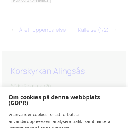
←
Året i uppenbarelse
Kallelse (1/2)
→
Korskyrkan Alingsås
Södra Ringgatan 20
441 33 Alingsås
Om cookies på denna webbplats
(GDPR)
kontakt@korskyrkanalingsås.se
Vi använder cookies för att förbättra
Facebook
Instagram
YouTube
användarupplevelsen, analysera trafik, samt hantera