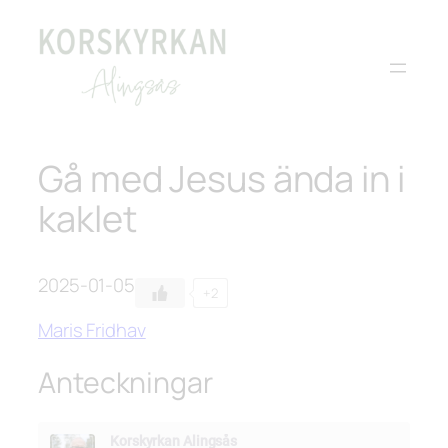
Hoppa
till
innehåll
Gå med Jesus ända in i
kaklet
2025-01-05
+2
Maris Fridhav
Anteckningar
Korskyrkan Alingsås