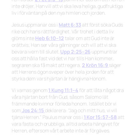
inte dröjer, Han vill att vi ska leva heliga, gudfruktiga
liv i förväntan på den nya himlen och jorden.
Jesus uppmanar oss i
Matt 6:33
att först söka Guds
rike och hans rättfärdighet. Vår trohet i detta liv
glöms inte
Heb 6:10–12
talar om att Gud inte är
orättvis; Han ser våra gärningar och vill att vi ska
bevara ivern till slutet.
Upp 2:25–26
uppmuntrar
oss att hålla fast vid det vi har tills Han kommer,
segraren ska få makt att regera.
2 Krön 16:9
säger
att Herrens ögon sveper över hela jorden för att
styrka dem vars hjärtan är hängivna Honom.
Vi varnas genom
1 Kung 11:1–4
för att låta något dra
våra hjärtan bort från Gud, såsom Salomo lät
främmande kvinnor förleda honom. Istället bör vi
som
Jos 24:15
deklarera:
“Jag och mitt hus, vi vill
tjäna Herren.”
Paulus manar oss i
1 Kor 15:57–58
att
vara fasta och orubbliga, alltid arbeta hängivet för
Herren, eftersom vårt arbete inte är förgäves.