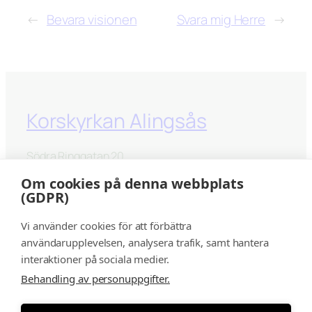
←
Bevara visionen
Svara mig Herre
→
Korskyrkan Alingsås
Södra Ringgatan 20
441 33 Alingsås
Om cookies på denna webbplats
(GDPR)
kontakt@korskyrkanalingsås.se
Vi använder cookies för att förbättra
Facebook
Instagram
YouTube
användarupplevelsen, analysera trafik, samt hantera
interaktioner på sociala medier.
Behandling av personuppgifter.