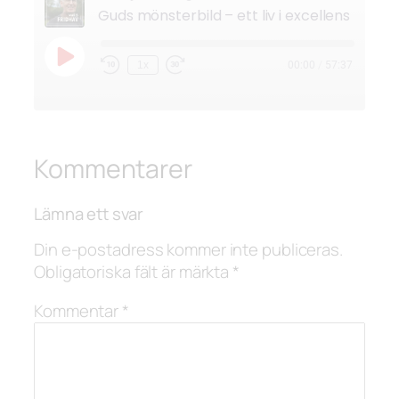
Guds mönsterbild – ett liv i excellens
Spela
1x
00:00
/
57:37
Hoppa
Snabbspola
upp
bakåt
framåt
avsnitt
10
30
sekunder
sekunder
Kommentarer
Lämna ett svar
Din e-postadress kommer inte publiceras.
Obligatoriska fält är märkta
*
Kommentar
*