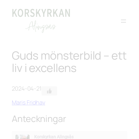
Hoppa
till
innehåll
Guds mönsterbild – ett
liv i excellens
2024-04-21
Maris Fridhav
Anteckningar
Korskyrkan Alingsås