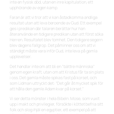
inte en fysisk död, utan en inre kapitulation, ett
upphörande av egen kamp.
Faran är att vi tror att vi kan åstadkomma andliga
resultat utan att leva beroende av Gud. Ett exempel
ges i predikan där talaren berättar hur han
återanvände en tidigare predikan utan att först söka
Herren. Resultatet blev tomhet. Den tidigare segern
blev dagens fallgrop. Det påminner oss om att vi
ständigt måste vara inför Gud, inte leva på gamla
upplevelser.
Det handlar inte om att bli en
“bättre människa”
genom egen kraft, utan om att Kristus får ta sin plats
i oss. Det gamla måste spikas fast på korset, och
som Lidman uttryckt det:
“Det går åt mycket spik för
att hålla den gamle Adam kvar på korset.”
Vi ser detta mönster i hela Bibeln. Mose, som vuxit
upp i makt och privilegier, försökte i köttet befria sitt
folk och slog ihjäl en egyptier, ett exempel på att