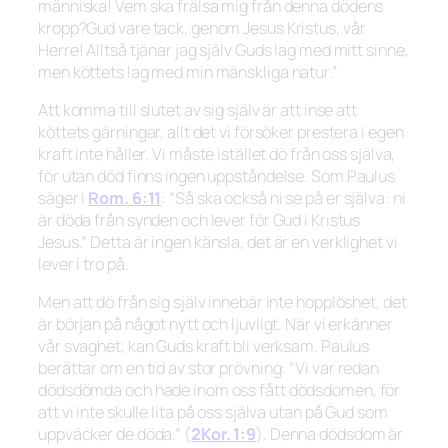
människa! Vem ska frälsa mig från denna dödens
kropp?Gud vare tack, genom Jesus Kristus, vår
Herre! Alltså tjänar jag själv Guds lag med mitt sinne,
men köttets lag med min mänskliga natur.”
Att komma till slutet av sig själv är att inse att
köttets gärningar, allt det vi försöker prestera i egen
kraft inte håller. Vi måste istället dö från oss själva,
för utan död finns ingen uppståndelse. Som Paulus
säger i
Rom. 6:11
:
“Så ska också ni se på er själva: ni
är döda från synden och lever för Gud i Kristus
Jesus.”
Detta är ingen känsla, det är en verklighet vi
lever i tro på.
Men att dö från sig själv innebär inte hopplöshet, det
är början på något nytt och ljuvligt. När vi erkänner
vår svaghet, kan Guds kraft bli verksam. Paulus
berättar om en tid av stor prövning:
“Vi var redan
dödsdömda och hade inom oss fått dödsdomen, för
att vi inte skulle lita på oss själva utan på Gud som
uppväcker de döda.”
(
2Kor. 1:9
). Denna dödsdom är