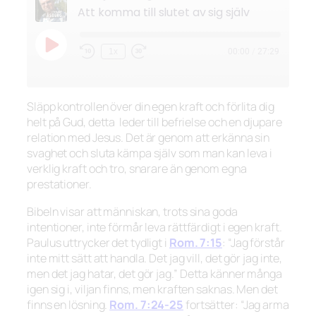
Att komma till slutet av sig själv
Spela
1x
00:00
/
27:29
Hoppa
Snabbspola
upp
bakåt
framåt
avsnitt
10
30
sekunder
sekunder
Släpp kontrollen över din egen kraft och förlita dig
helt på Gud, detta leder till befrielse och en djupare
relation med Jesus. Det är genom att erkänna sin
svaghet och sluta kämpa själv som man kan leva i
verklig kraft och tro, snarare än genom egna
prestationer.
Bibeln visar att människan, trots sina goda
intentioner, inte förmår leva rättfärdigt i egen kraft.
Paulus uttrycker det tydligt i
Rom. 7:15
:
“Jag förstår
inte mitt sätt att handla. Det jag vill, det gör jag inte,
men det jag hatar, det gör jag.”
Detta känner många
igen sig i, viljan finns, men kraften saknas. Men det
finns en lösning.
Rom. 7:24-25
fortsätter:
“Jag arma