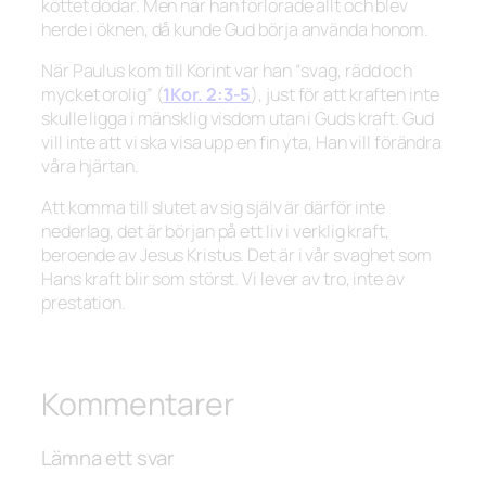
köttet dödar. Men när han förlorade allt och blev
herde i öknen, då kunde Gud börja använda honom.
När Paulus kom till Korint var han
“svag, rädd och
mycket orolig”
(
1Kor. 2:3-5
), just för att kraften inte
skulle ligga i mänsklig visdom utan i Guds kraft. Gud
vill inte att vi ska visa upp en fin yta, Han vill förändra
våra hjärtan.
Att komma till slutet av sig själv är därför inte
nederlag, det är början på ett liv i verklig kraft,
beroende av Jesus Kristus. Det är i vår svaghet som
Hans kraft blir som störst. Vi lever av tro, inte av
prestation.
Kommentarer
Lämna ett svar