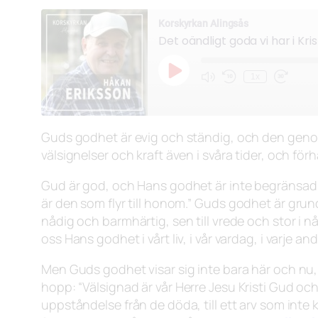
Korskyrkan Alingsås
Det oändligt goda vi har i Kri
Spela
1x
Mute/Unmute
Hoppa
Snabbsp
upp
Episode
bakåt
framåt
avsnitt
10
30
sekunder
sekunder
Guds godhet är evig och ständig, och den genom
välsignelser och kraft även i svåra tider, och förh
Gud är god, och Hans godhet är inte begränsad til
är den som flyr till honom.”
Guds godhet är grunden 
nådig och barmhärtig, sen till vrede och stor i 
oss Hans godhet i vårt liv, i vår vardag, i varje a
Men Guds godhet visar sig inte bara här och nu
hopp:
“Välsignad är vår Herre Jesu Kristi Gud och
uppståndelse från de döda, till ett arv som inte ka