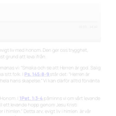
00:00
/
34:40
evigt liv med honom. Den ger oss trygghet,
st grund att leva ifrån.
manas vi:
“Smaka och se att Herren är god. Salig
 sitt folk. I
Ps. 145:8-9
står det:
“Herren är
 hela hans skapelse.”
Vi kan därför alltid förvänta
 Honom. I
1Pet. 1:3-4
påminns vi om vårt levande
till ett levande hopp genom Jesu Kristi
r i himlen.”
Detta arv, evigt liv i himlen är vår