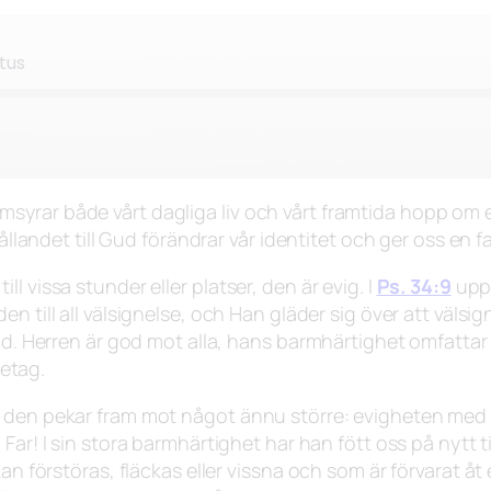
stus
ola
syrar både vårt dagliga liv och vårt framtida hopp om 
ållandet till Gud förändrar vår identitet och ger oss en fa
l vissa stunder eller platser, den är evig. I
Ps. 34:9
upp
till all välsignelse, och Han gläder sig över att välsigna
nåd. Herren är god mot alla, hans barmhärtighet omfattar
ndetag.
, den pekar fram mot något ännu större: evigheten med
 Far! I sin stora barmhärtighet har han fött oss på nytt 
n förstöras, fläckas eller vissna och som är förvarat åt e