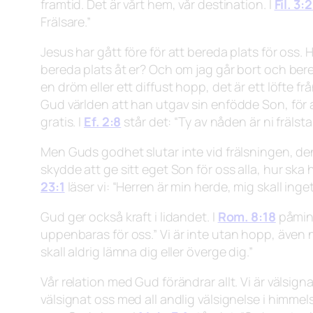
framtid. Det är vårt hem, vår destination. I
Fil. 3:
Frälsare.”
Jesus har gått före för att bereda plats för oss. 
bereda plats åt er? Och om jag går bort och berede
en dröm eller ett diffust hopp, det är ett löfte f
Gud världen att han utgav sin enfödde Son, för a
gratis. I
Ef. 2:8
står det:
“Ty av nåden är ni frälst
Men Guds godhet slutar inte vid frälsningen, den 
skydde att ge sitt eget Son för oss alla, hur sk
23:1
läser vi:
“Herren är min herde, mig skall inget
Gud ger också kraft i lidandet. I
Rom. 8:18
påmin
uppenbaras för oss.”
Vi är inte utan hopp, även n
skall aldrig lämna dig eller överge dig.”
Vår relation med Gud förändrar allt. Vi är välsign
välsignat oss med all andlig välsignelse i himmels