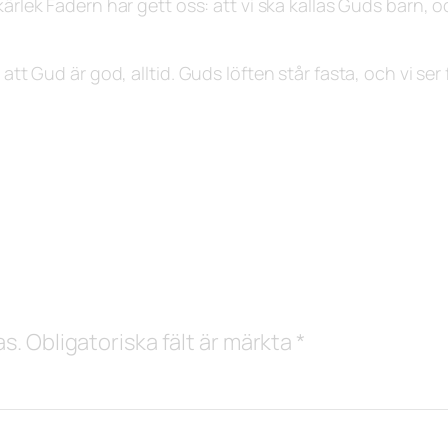
kärlek Fadern har gett oss: att vi ska kallas Guds barn, o
 att Gud är god, alltid. Guds löften står fasta, och vi ser
as.
Obligatoriska fält är märkta
*