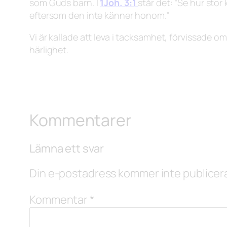
som Guds barn. I
1Joh. 3:1
står det:
“Se hur stor 
eftersom den inte känner honom.”
Vi är kallade att leva i tacksamhet, förvissade om
härlighet.
Kommentarer
Lämna ett svar
Din e-postadress kommer inte publicer
Kommentar
*