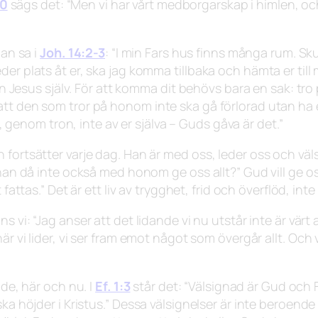
20
sägs det:
“Men vi har vårt medborgarskap i himlen, och
Han sa i
Joh. 14:2-3
:
“I min Fars hus finns många rum. Skul
r plats åt er, ska jag komma tillbaka och hämta er till mig
rån Jesus själv. För att komma dit behövs bara en sak: tr
tt den som tror på honom inte ska gå förlorad utan ha ev
a, genom tron, inte av er själva – Guds gåva är det.”
fortsätter varje dag. Han är med oss, leder oss och väls
a han då inte också med honom ge oss allt?”
Gud vill ge o
 fattas.”
Det är ett liv av trygghet, frid och överflöd, inte
ns vi:
“Jag anser att det lidande vi nu utstår inte är vär
är vi lider, vi ser fram emot något som övergår allt. Och 
ade, här och nu. I
Ef. 1:3
står det:
“Välsignad är Gud och F
ka höjder i Kristus.”
Dessa välsignelser är inte beroende 