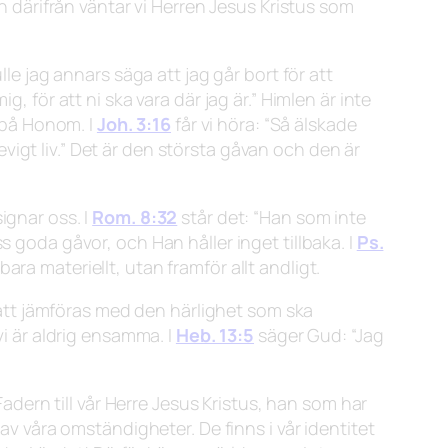
 därifrån väntar vi Herren Jesus Kristus som
le jag annars säga att jag går bort för att
, för att ni ska vara där jag är.”
Himlen är inte
o på Honom. I
Joh. 3:16
får vi höra:
“Så älskade
igt liv.”
Det är den största gåvan och den är
ignar oss. I
Rom. 8:32
står det:
“Han som inte
ss goda gåvor, och Han håller inget tillbaka. I
Ps.
 bara materiellt, utan framför allt andligt.
t att jämföras med den härlighet som ska
vi är aldrig ensamma. I
Heb. 13:5
säger Gud:
“Jag
adern till vår Herre Jesus Kristus, han som har
av våra omständigheter. De finns i vår identitet