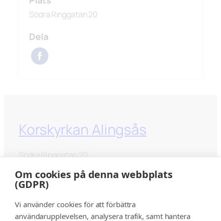
Plats
Södra Ringgatan 20
Dela
Korskyrkan Alingsås
Södra Ringgatan 20
441 33 Alingsås
Om cookies på denna webbplats
(GDPR)
kontakt@korskyrkanalingsås.se
Vi använder cookies för att förbättra
Facebook
Instagram
YouTube
användarupplevelsen, analysera trafik, samt hantera