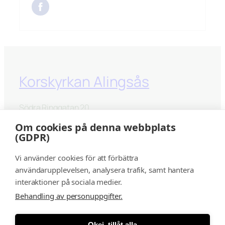
Korskyrkan Alingsås
Södra Ringgatan 20
441 33 Alingsås
Om cookies på denna webbplats
(GDPR)
kontakt@korskyrkanalingsås.se
Vi använder cookies för att förbättra
Facebook
Instagram
YouTube
användarupplevelsen, analysera trafik, samt hantera
interaktioner på sociala medier.
Behandling av personuppgifter.
©
Behandling av
Inloggning för redigering av
Okej, tillåt alla