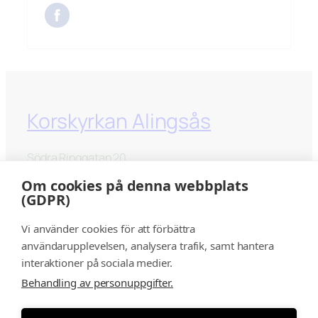
Korskyrkan Alingsås
Södra Ringgatan 20
441 33 Alingsås
Om cookies på denna webbplats
(GDPR)
kontakt@korskyrkanalingsås.se
Vi använder cookies för att förbättra
Facebook
Instagram
YouTube
användarupplevelsen, analysera trafik, samt hantera
interaktioner på sociala medier.
Behandling av personuppgifter.